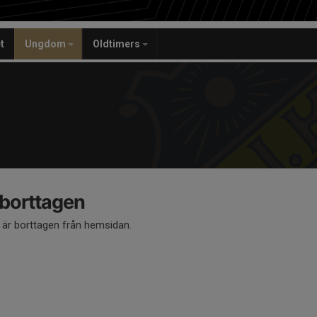
t
Ungdom
Oldtimers
 borttagen
å är borttagen från hemsidan.