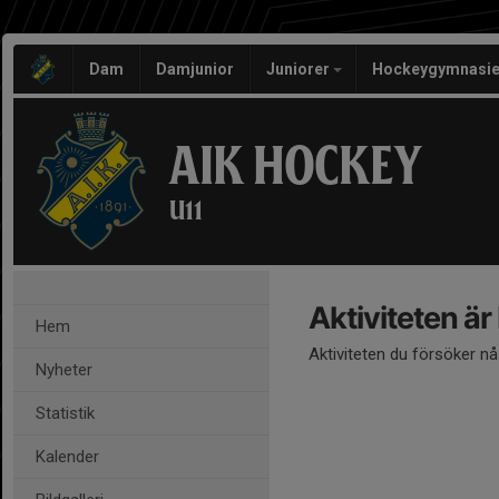
Dam
Damjunior
Juniorer
Hockeygymnasie
AIK HOCKEY
U11
Aktiviteten är
Hem
Aktiviteten du försöker n
Nyheter
Statistik
Kalender