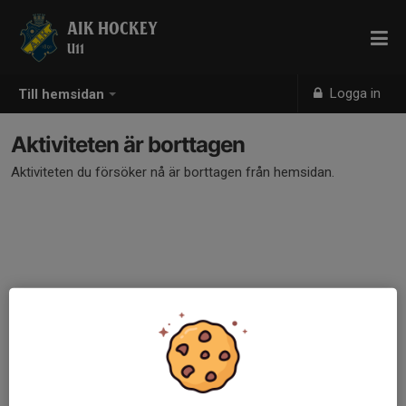
AIK HOCKEY
U11
Logga in
Till hemsidan
Aktiviteten är borttagen
Aktiviteten du försöker nå är borttagen från hemsidan.