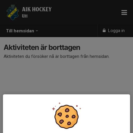
AIK HOCKEY
U11
Logga in
Till hemsidan
Aktiviteten är borttagen
Aktiviteten du försöker nå är borttagen från hemsidan.