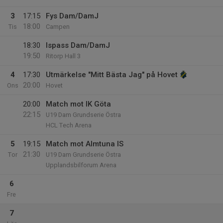
3
17:15
Fys Dam/DamJ
18:00
Tis
Campen
18:30
Ispass Dam/DamJ
19:50
Ritorp Hall 3
4
17:30
Utmärkelse "Mitt Bästa Jag" på Hovet
20:00
Ons
Hovet
20:00
Match mot IK Göta
22:15
U19 Dam Grundserie Östra
HCL Tech Arena
5
19:15
Match mot Almtuna IS
21:30
Tor
U19 Dam Grundserie Östra
Upplandsbilforum Arena
6
Fre
7