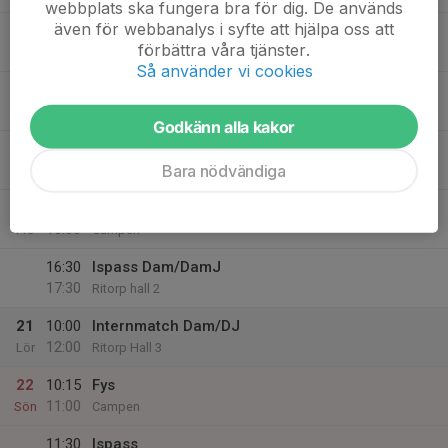
webbplats ska fungera bra för dig. De används
även för webbanalys i syfte att hjälpa oss att
18:30
Ispass Dam/DJ
förbättra våra tjänster.
19:30
Ritorp Hall 3
Så använder vi cookies
18
Ons
Godkänn alla kakor
19
16:30
Ispass
Bara nödvändiga
17:50
Tor
Ritorp Hall 3
20
15:15
Fys Dam/DamJ
16:00
Fre
Campen
16:30
Ispass Dam/DamJ
17:30
Ritorp hall 2
21
10:00
Internmatch Dam/DJ
12:00
Lör
Ritorp Hall 3
22
10:15
Fys
11:00
Sön
Campen
11:30
Ispass