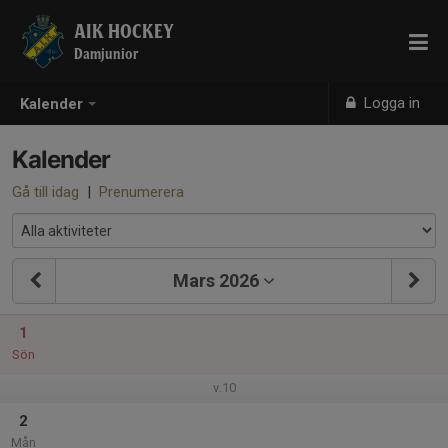
AIK HOCKEY
Damjunior
Logga in
Kalender
Kalender
Gå till idag
|
Prenumerera
Mars 2026
1
Sön
v.10
2
Mån