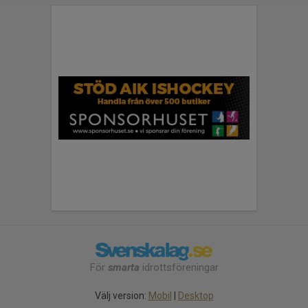
För
smarta
idrottsföreningar
Välj version:
Mobil
|
Desktop