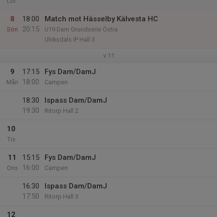
Lör
8
18:00
Match mot Hässelby Kälvesta HC
20:15
Sön
U19 Dam Grundserie Östra
Ulriksdals IP Hall 3
v.11
9
17:15
Fys Dam/DamJ
18:00
Mån
Campen
18:30
Ispass Dam/DamJ
19:30
Ritorp Hall 2
10
Tis
11
15:15
Fys Dam/DamJ
16:00
Ons
Campen
16:30
Ispass Dam/DamJ
17:50
Ritorp Hall 3
12