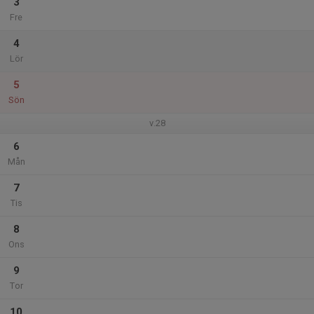
3
Fre
4
Lör
5
Sön
v.28
6
Mån
7
Tis
8
Ons
9
Tor
10