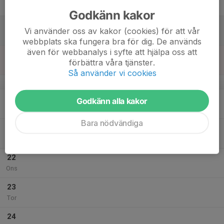
Fre
Godkänn kakor
18
Vi använder oss av kakor (cookies) för att vår
Lör
webbplats ska fungera bra för dig. De används
även för webbanalys i syfte att hjälpa oss att
19
förbättra våra tjänster.
Sön
Så använder vi cookies
v.30
20
Godkänn alla kakor
Mån
Bara nödvändiga
21
Tis
22
Ons
23
Tor
24