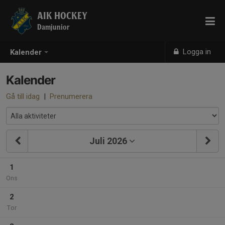
AIK HOCKEY
Damjunior
Logga in
Kalender
Kalender
Gå till idag
|
Prenumerera
Juli 2026
1
Ons
2
Tor