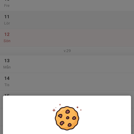
Fre
11
Lör
12
Sön
v.29
13
Mån
14
Tis
15
Ons
16
Tor
17