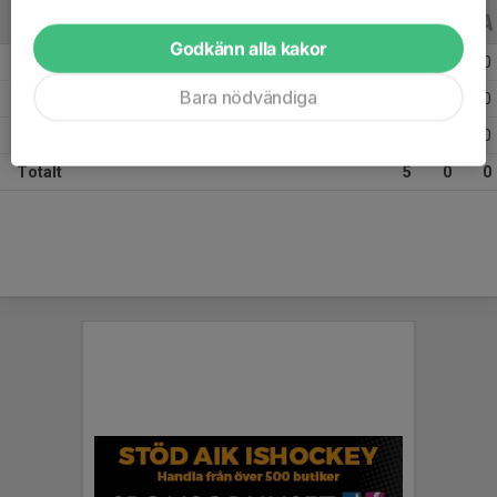
ALLA SERIER
15/16
Godkänn alla kakor
Säsongen 15/16 Elit +35
3
0
0
Bara nödvändiga
Säsongen 15/16 veteranserien
1
0
0
Säsongen 15/16 DM 15/16
1
0
0
Totalt
5
0
0