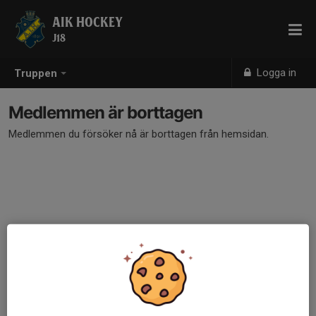
AIK HOCKEY
J18
Logga in
Truppen
Medlemmen är borttagen
Medlemmen du försöker nå är borttagen från hemsidan.