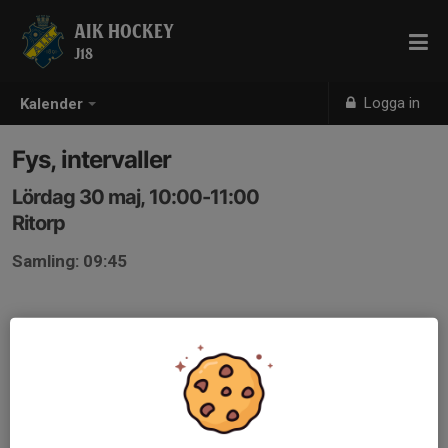
AIK HOCKEY
J18
Logga in
Kalender
Fys, intervaller
Lördag 30 maj, 10:00-11:00
Ritorp
Samling: 09:45