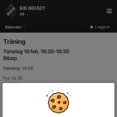
AIK HOCKEY
J18
Logga in
Kalender
Träning
Torsdag 19 feb, 16:30-18:30
Ritorp
Samling: 16:30
Fys 16:30
Is 17:30