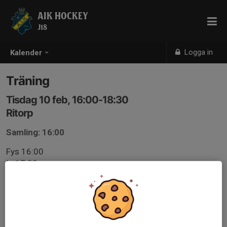
AIK HOCKEY
J18
Logga in
Kalender
Träning
Tisdag 10 feb, 16:00-18:30
Ritorp
Samling: 16:00
Fys 16:00
Is 17:00