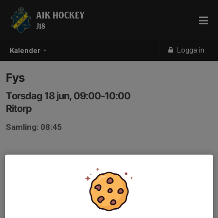
AIK HOCKEY
J18
Logga in
Kalender
Fys
Torsdag 18 jun, 09:00-10:00
Ritorp
Samling: 08:45