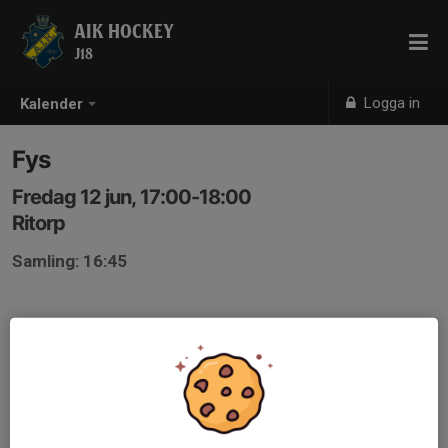
AIK HOCKEY
J18
Logga in
Kalender
Fys
Fredag 12 jun, 17:00-18:00
Ritorp
Samling: 16:45