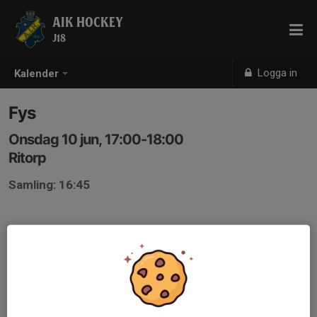
AIK HOCKEY
J18
Logga in
Kalender
Fys
Onsdag 10 jun, 17:00-18:00
Ritorp
Samling: 16:45