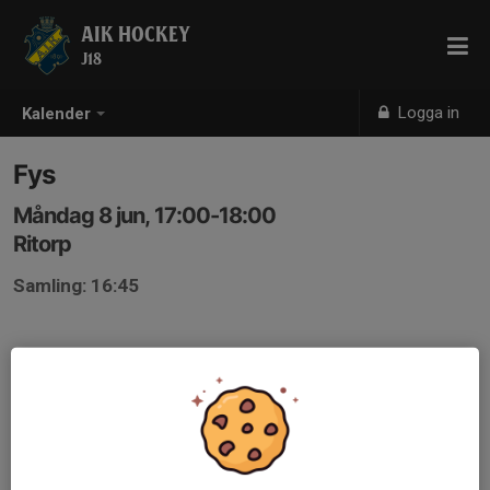
AIK HOCKEY
J18
Logga in
Kalender
Fys
Måndag 8 jun, 17:00-18:00
Ritorp
Samling: 16:45