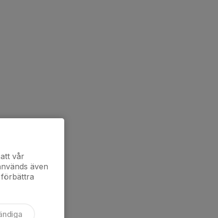
att vår
 används även
 förbättra
ändiga