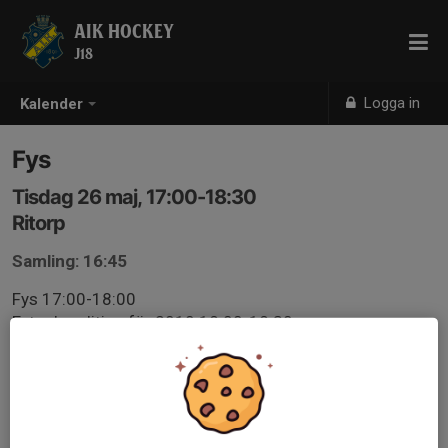
AIK HOCKEY
J18
Logga in
Kalender
Fys
Tisdag 26 maj, 17:00-18:30
Ritorp
Samling: 16:45
Fys 17:00-18:00
Extra kondition för 2010 18:00-18:30