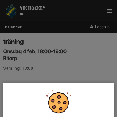
AIK HOCKEY
J18
Logga in
Kalender
träning
Onsdag 4 feb, 18:00-19:00
Ritorp
Samling: 18:00