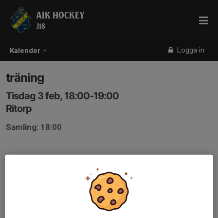
AIK HOCKEY
J18
Logga in
Kalender
träning
Tisdag 3 feb, 18:00-19:00
Ritorp
Samling: 18:00