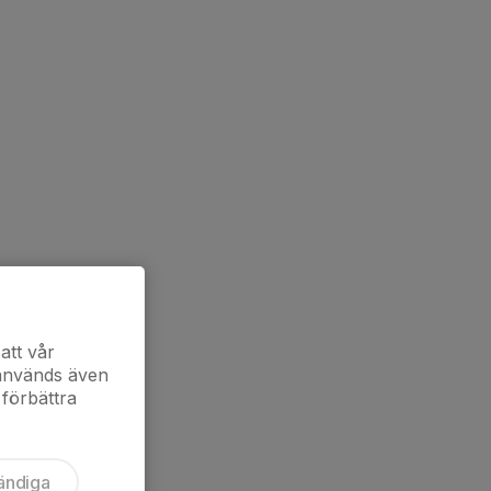
att vår
 används även
 förbättra
ändiga