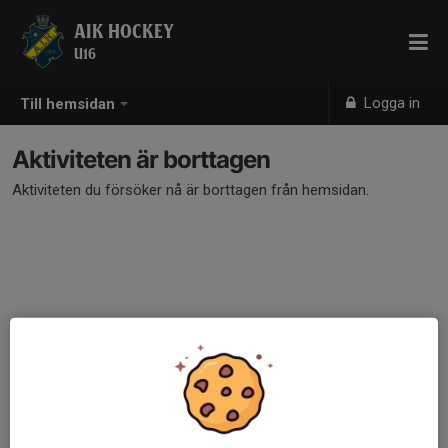
AIK HOCKEY
U16
Logga in
Till hemsidan
Aktiviteten är borttagen
Aktiviteten du försöker nå är borttagen från hemsidan.