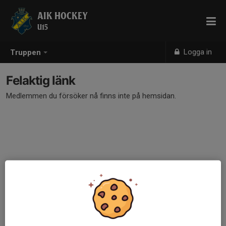
AIK HOCKEY
U15
Logga in
Truppen
Felaktig länk
Medlemmen du försöker nå finns inte på hemsidan.