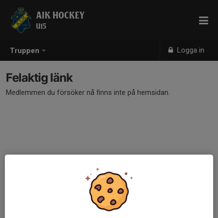
AIK HOCKEY
U15
Logga in
Truppen
Felaktig länk
Medlemmen du försöker nå finns inte på hemsidan.