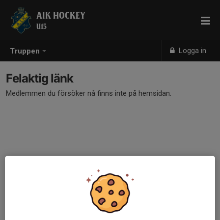
AIK HOCKEY
U15
Logga in
Truppen
Felaktig länk
Medlemmen du försöker nå finns inte på hemsidan.