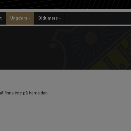
t
Ungdom
Oldtimers
 finns inte på hemsidan.