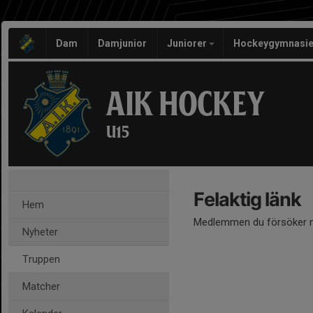
Dam
Damjunior
Juniorer
Hockeygymnasie
AIK HOCKEY
U15
Felaktig länk
Hem
Medlemmen du försöker nå
Nyheter
Truppen
Matcher