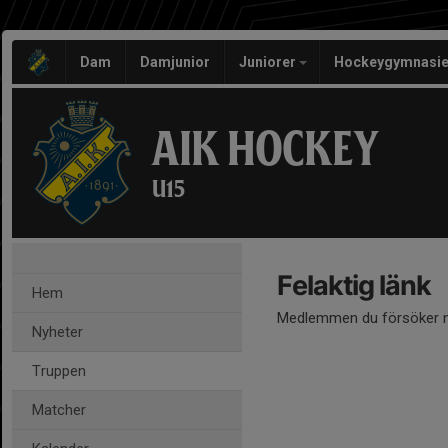
Dam
Damjunior
Juniorer
Hockeygymnasie
AIK HOCKEY
U15
Felaktig länk
Hem
Medlemmen du försöker nå
Nyheter
Truppen
Matcher