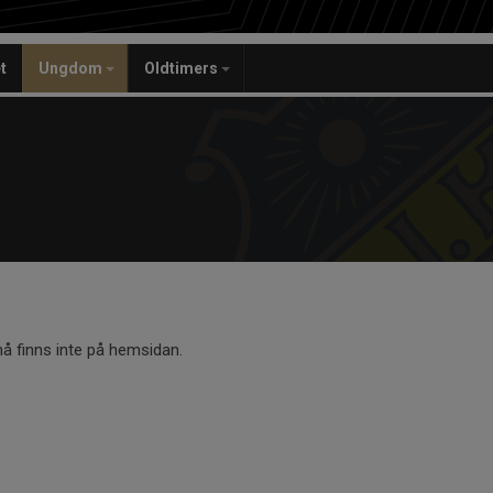
t
Ungdom
Oldtimers
 finns inte på hemsidan.