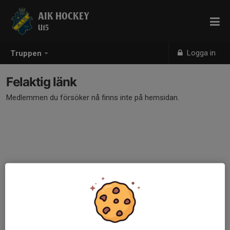
AIK HOCKEY
U15
Logga in
Truppen
Felaktig länk
Medlemmen du försöker nå finns inte på hemsidan.