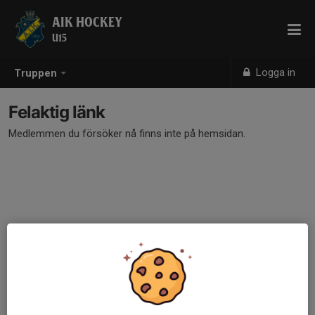
AIK HOCKEY
U15
Logga in
Truppen
Felaktig länk
Medlemmen du försöker nå finns inte på hemsidan.