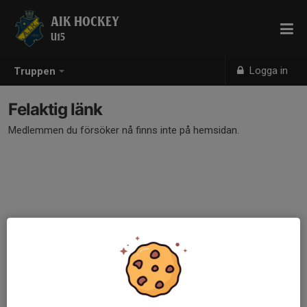
AIK HOCKEY
U15
Logga in
Truppen
Felaktig länk
Medlemmen du försöker nå finns inte på hemsidan.