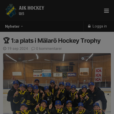
AIK HOCKEY
U15
Logga in
Nyheter
🏆 1:a plats i Mälarö Hockey Trophy
19 sep 2024
0 kommentarer