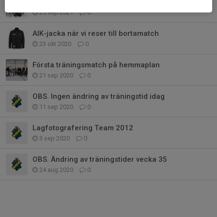
Kronwall Cup 2021
25 sep 2021
0
AIK-jacka när vi reser till bortamatch
23 okt 2020
0
Första träningsmatch på hemmaplan
21 sep 2020
0
OBS. Ingen ändring av träningstid idag
11 sep 2020
0
Lagfotografering Team 2012
3 sep 2020
0
OBS. Ändring av träningstider vecka 35
24 aug 2020
0