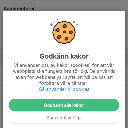
Kommentarer
Tidigare nyheter
Godkänn kakor
🏆 1:a plats i Mälarö Hockey Trophy
19 sep 2024
0
Vi använder oss av kakor (cookies) för att vår
webbplats ska fungera bra för dig. De används
Vinnare i Turbo Ice Hockey Challange U12
även för webbanalys i syfte att hjälpa oss att
25 mar 2024
3
förbättra våra tjänster.
Så använder vi cookies
Sumpan cup 2/10-2021
3 okt 2021
0
Godkänn alla kakor
Kronwall cup 25-26/9-2021
26 sep 2021
0
Bara nödvändiga