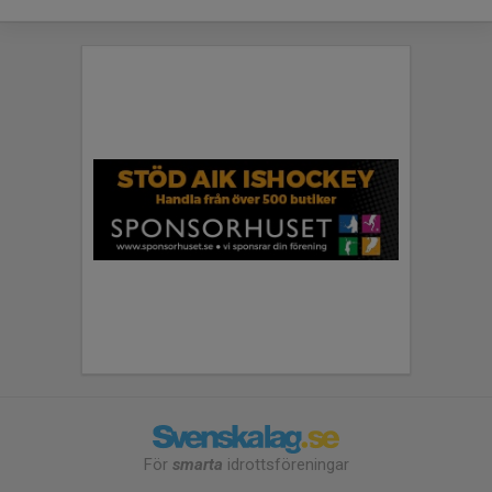
För
smarta
idrottsföreningar