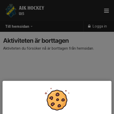
AIK HOCKEY
U15
Logga in
Till hemsidan
Aktiviteten är borttagen
Aktiviteten du försöker nå är borttagen från hemsidan.