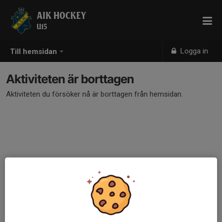
AIK HOCKEY
U15
Logga in
Till hemsidan
Aktiviteten är borttagen
Aktiviteten du försöker nå är borttagen från hemsidan.