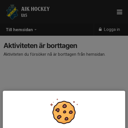
AIK HOCKEY
U15
Logga in
Till hemsidan
Aktiviteten är borttagen
Aktiviteten du försöker nå är borttagen från hemsidan.