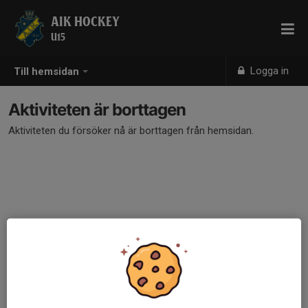
AIK HOCKEY
U15
Logga in
Till hemsidan
Aktiviteten är borttagen
Aktiviteten du försöker nå är borttagen från hemsidan.