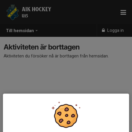
AIK HOCKEY
U15
Logga in
Till hemsidan
Aktiviteten är borttagen
Aktiviteten du försöker nå är borttagen från hemsidan.