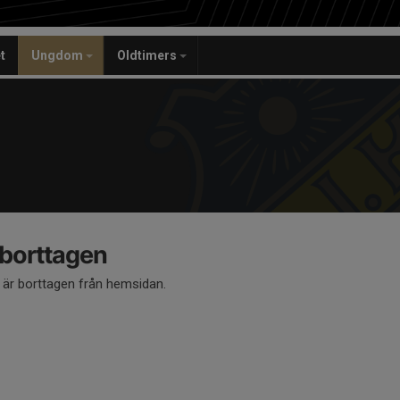
t
Ungdom
Oldtimers
 borttagen
å är borttagen från hemsidan.