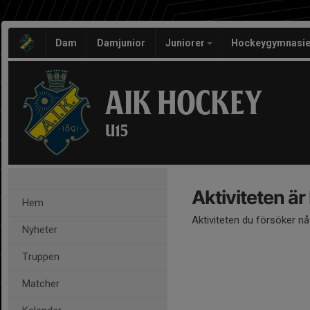
Dam
Damjunior
Juniorer
Hockeygymnasie
AIK HOCKEY
U15
Aktiviteten är
Hem
Aktiviteten du försöker n
Nyheter
Truppen
Matcher