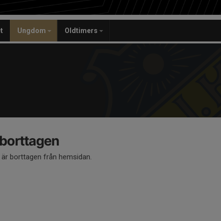
t
Ungdom
Oldtimers
 borttagen
å är borttagen från hemsidan.