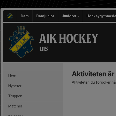
Dam
Damjunior
Juniorer
Hockeygymnasie
AIK HOCKEY
U15
Aktiviteten är
Hem
Aktiviteten du försöker n
Nyheter
Truppen
Matcher