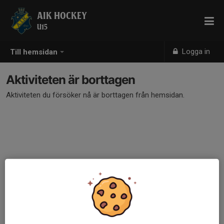
AIK HOCKEY
U15
Logga in
Till hemsidan
Aktiviteten är borttagen
Aktiviteten du försöker nå är borttagen från hemsidan.