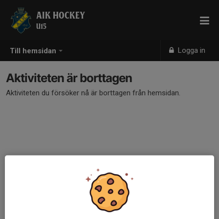
AIK HOCKEY
U15
Logga in
Till hemsidan
Aktiviteten är borttagen
Aktiviteten du försöker nå är borttagen från hemsidan.