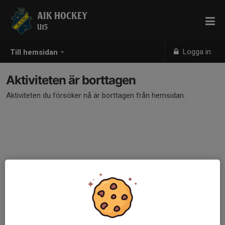
AIK HOCKEY
U15
Logga in
Till hemsidan
Aktiviteten är borttagen
Aktiviteten du försöker nå är borttagen från hemsidan.