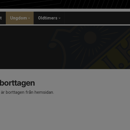
t
Ungdom
Oldtimers
 borttagen
å är borttagen från hemsidan.