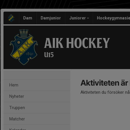
Dam
Damjunior
Juniorer
Hockeygymnasie
AIK HOCKEY
U15
Aktiviteten är
Hem
Aktiviteten du försöker n
Nyheter
Truppen
Matcher