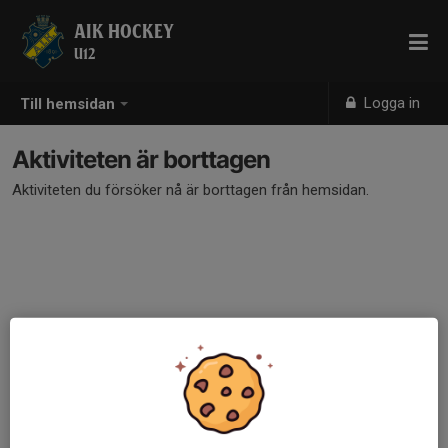
AIK HOCKEY
U12
Logga in
Till hemsidan
Aktiviteten är borttagen
Aktiviteten du försöker nå är borttagen från hemsidan.