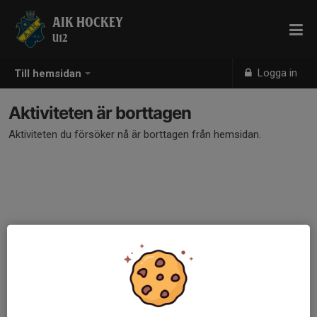
AIK HOCKEY
U12
Logga in
Till hemsidan
Aktiviteten är borttagen
Aktiviteten du försöker nå är borttagen från hemsidan.