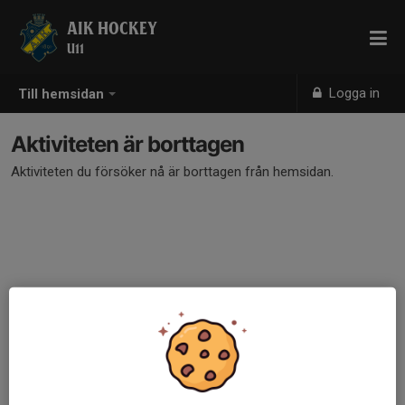
AIK HOCKEY
U11
Logga in
Till hemsidan
Aktiviteten är borttagen
Aktiviteten du försöker nå är borttagen från hemsidan.