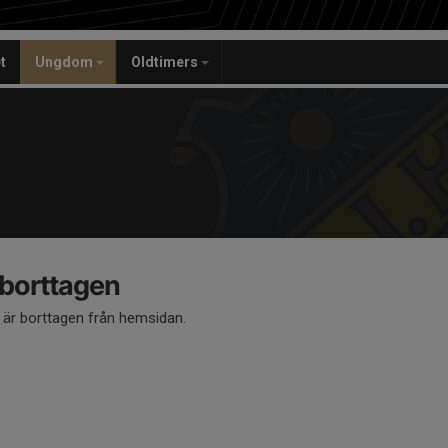
t
Ungdom
Oldtimers
 borttagen
å är borttagen från hemsidan.