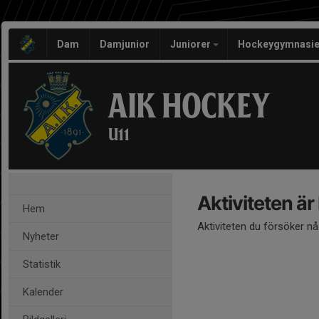
Dam
Damjunior
Juniorer
Hockeygymnasie
AIK HOCKEY
U11
Aktiviteten är
Hem
Aktiviteten du försöker n
Nyheter
Statistik
Kalender