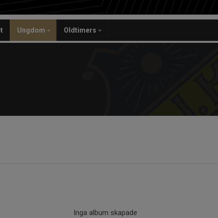
t
Ungdom
Oldtimers
Inga album skapade