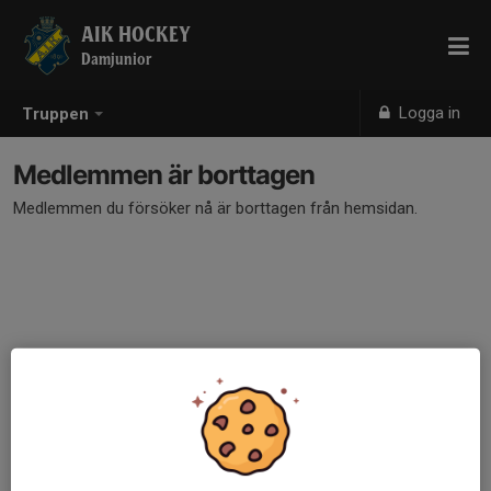
AIK HOCKEY
Damjunior
Logga in
Truppen
Medlemmen är borttagen
Medlemmen du försöker nå är borttagen från hemsidan.