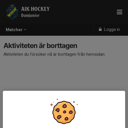
AIK HOCKEY
Damjunior
Logga in
Matcher
Aktiviteten är borttagen
Aktiviteten du försöker nå är borttagen från hemsidan.