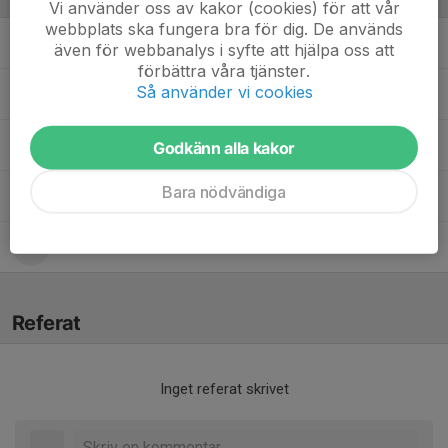
Vi använder oss av kakor (cookies) för att vår
webbplats ska fungera bra för dig. De används
Anna Borgqvist
Huvudtränare
även för webbanalys i syfte att hjälpa oss att
förbättra våra tjänster.
Så använder vi cookies
Andreas Brydling
Materialare
Kadér Fraser
Materialare
Godkänn alla kakor
Bara nödvändiga
Denise Husak-Asp
Assisterande tränare
Ernst Melinder
Ledare
Referat
Inget referat skrivet