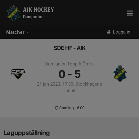
AIK HOCKEY
Damjunior
Logga in
Matcher
SDE HF - AIK
Damjunior Topp 6 Östra
0 - 5
21 jan 2023, 17:30, Stockhagens
Ishall
Samling 16:00
Laguppställning