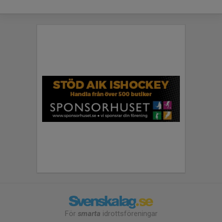
För
smarta
idrottsföreningar