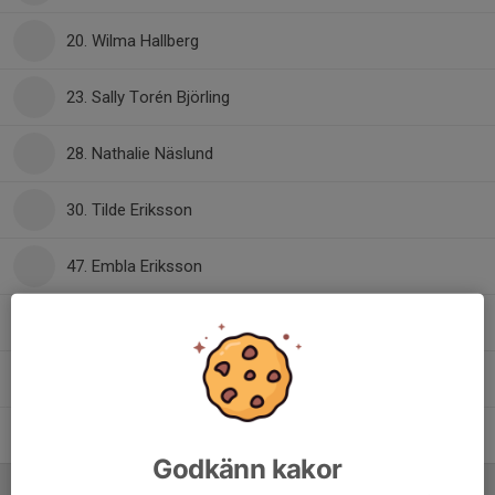
20. Wilma Hallberg
23. Sally Torén Björling
28. Nathalie Näslund
30. Tilde Eriksson
47. Embla Eriksson
49. Elinah Melinder
55. Ella Sköldebäck
78. Agnes Brydling
Godkänn kakor
Ledare