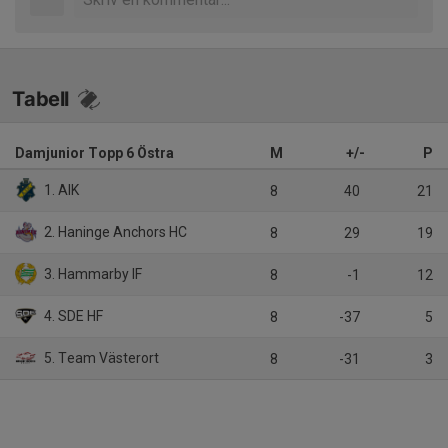
Tabell
Damjunior Topp 6 Östra
M
+/-
P
1. AIK
8
40
21
2. Haninge Anchors HC
8
29
19
3. Hammarby IF
8
-1
12
4. SDE HF
8
-37
5
5. Team Västerort
8
-31
3