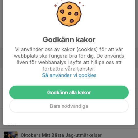
Dela nyhet
Godkänn kakor
Tidigare nyheter
Vi använder oss av kakor (cookies) för att vår
Välkommen Magnus Larsson – ny ungdomsansvarig
webbplats ska fungera bra för dig. De används
även för webbanalys i syfte att hjälpa oss att
22 maj, 14:18
0
förbättra våra tjänster.
Så använder vi cookies
Robert Döme lämnar AIK Hockey
9 apr, 11:54
0
Godkänn alla kakor
Fotografering
25 aug 2025
0
Bara nödvändiga
Vill du bli hockeydomare?
10 mar 2025
0
Oktobers Mitt Bästa Jag-utmärkelser