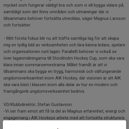
mycket som fungerar väldigt bra och som vi vill bygga vidare på,
samtidigt som det finns områden och utmaningar där vi
tillsammans behöver fortsätta utvecklas, säger Magnus Larsson
och fortsätter:
- Mitt första fokus blir nu att träffa samtliga lag för att skapa
mig en tydlig bild av verksamheten och lära känna ledare, spelare
och organisationen runt lagen. Parallellt behöver vi också se
över laganmälningarna till Stockholm Hockey Cup, som ska vara
klara innan sommarsemestrarna. Målet framåt är att vi
tillsammans ska bygga en trygg, harmonisk och välfungerande
ungdomsverksamhet inom AIK Hockey, där visionen är att AIK
ska vara bäst i klassen inom alla delar av hur en modern och
framgångsrik ungdomsverksamhet bedrivs.
VD/Klubbdirektör, Stefan Gustavson:
-Vi ser fram emot att få ta del av Magnus erfarenhet, energi och
engagemang i AIK Hockeys arbete med att fortsätta strukturera
och utveckla vår ungdomsverksamhet!