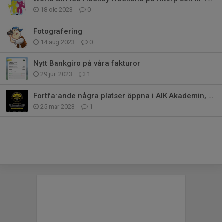
18 okt 2023
0
Fotografering
14 aug 2023
0
Nytt Bankgiro på våra fakturor
29 jun 2023
1
Fortfarande några platser öppna i AIK Akademin, grupp 1 & 3 och målvakt
25 mar 2023
1