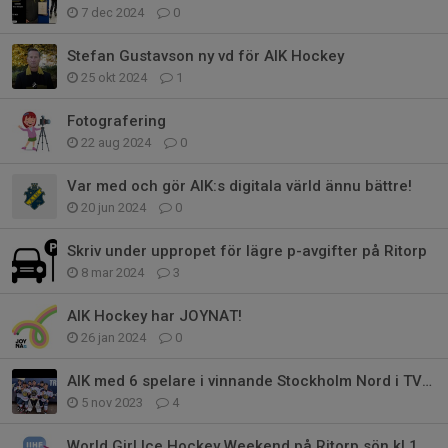
7 dec 2024
0
Stefan Gustavson ny vd för AIK Hockey
25 okt 2024
1
Fotografering
22 aug 2024
0
Var med och gör AIK:s digitala värld ännu bättre!
20 jun 2024
0
Skriv under uppropet för lägre p-avgifter på Ritorp
8 mar 2024
3
AIK Hockey har JOYNAT!
26 jan 2024
0
AIK med 6 spelare i vinnande Stockholm Nord i TV-pucken
5 nov 2023
4
World Girl Ice Hockey Weekend på Ritorp sön kl 16:10 hall 1