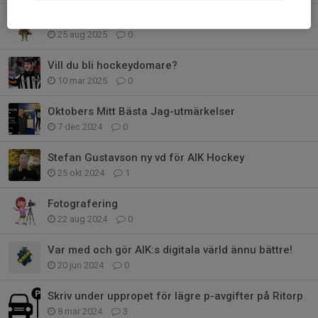
Fotografering
25 aug 2025
0
Vill du bli hockeydomare?
10 mar 2025
0
Oktobers Mitt Bästa Jag-utmärkelser
7 dec 2024
0
Stefan Gustavson ny vd för AIK Hockey
25 okt 2024
1
Fotografering
22 aug 2024
0
Var med och gör AIK:s digitala värld ännu bättre!
20 jun 2024
0
Skriv under uppropet för lägre p-avgifter på Ritorp
8 mar 2024
3