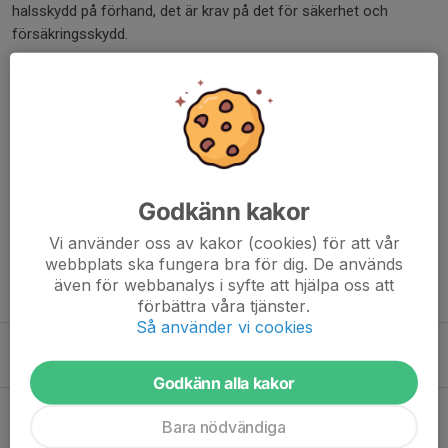
halsskydd på förhand, det är krav på det för säkerhet och
försäkringsskydd.
Är ni inte en del av AIK Hockey, meddela gärna att ni kommer
innan till mig på marcel.wirth@aikhockey.se
Vi ses på söndag!
Dela nyhet
Godkänn kakor
Vi använder oss av kakor (cookies) för att vår
webbplats ska fungera bra för dig. De används
även för webbanalys i syfte att hjälpa oss att
Tidigare nyheter
förbättra våra tjänster.
Så använder vi cookies
Välkommen Magnus Larsson – ny ungdomsansvarig
22 maj, 14:18
0
Godkänn alla kakor
Robert Döme lämnar AIK Hockey
Bara nödvändiga
9 apr, 11:54
0