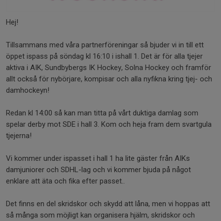
Hej!
Tillsammans med våra partnerföreningar så bjuder vi in till ett
öppet ispass på söndag kl 16:10 i ishall 1. Det är för alla tjejer
aktiva i AIK, Sundbybergs IK Hockey, Solna Hockey och framför
allt också för nybörjare, kompisar och alla nyfikna kring tjej- och
damhockeyn!
Redan kl 14:00 så kan man titta på vårt duktiga damlag som
spelar derby mot SDE i hall 3. Kom och heja fram dem svartgula
tjejerna!
Vi kommer under ispasset i hall 1 ha lite gäster från AIKs
damjuniorer och SDHL-lag och vi kommer bjuda på något
enklare att äta och fika efter passet..
Det finns en del skridskor och skydd att låna, men vi hoppas att
så många som möjligt kan organisera hjälm, skridskor och