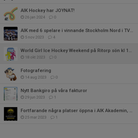
AIK Hockey har JOYNAT!
26 jan 2024
0
AIK med 6 spelare i vinnande Stockholm Nord i TV-pucken
5 nov 2023
4
World Girl Ice Hockey Weekend på Ritorp sön kl 16:10 hall 1
18 okt 2023
0
Fotografering
14 aug 2023
0
Nytt Bankgiro på våra fakturor
29 jun 2023
1
Fortfarande några platser öppna i AIK Akademin, grupp 1 & 3 och målvakt
25 mar 2023
1